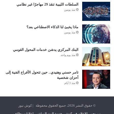
السلطات الليبية تنقذ 29 مهاجرًا غير نظامي
منذ يومين
ماذا يخبئ لنا الذكاء الاصطناعي بعد؟
منذ يومين
البنك المركزي يدشن خدمات المحول القومي
منذ يوم واحد
تامر حسني وهنيدي.. حين تتحول الأفراح الفنية إلى
أحزان شخصية
منذ 3 أيام
© حقوق النشر 2026، جميع الحقوق محفوظة | كوش نيوز
من نحن
للإعلان في كوش
خدمة البث المباشر
اعلانات وظائف