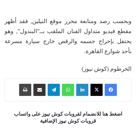
وبحسب رصد ومتابعة محرر موقع النيلين, فقد أظهر
مقطع فيديو متداول الفنان الملقب بــ”البندول”, وهو
يحتفل بإخراج جسمه والرقص خارج سيارة مسرعة
بأحد شوارع القاهرة.
الخرطوم (كوش نيوز)
فيسبوك
‫X
لينكدإن
واتساب
تيلقرام
مشاركة عبر البريد
طباعة
اضغط هنا للانضمام لقروبات كوش نيوز على واتساب
قروبات كوش نيوز الإضافية