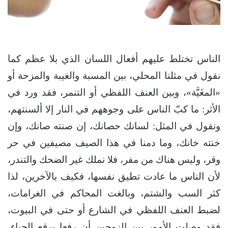
الناس تختلط عليهم أفعال اللسان الذي بلا عظم كما
نقول في مثلنا المحلي، بين المسبة والغيبة والمزحة أو
«المغَيَّة»، وبين العنف اللفظي أو التنمر، فقد ورد في
الأثر: ما كبّ الناس على وجوههم في النار إلا ألسنتهم،
ونقول في المثل: لسانك حصانك، إن صنته صانك، وإن
خنته خانك، وما دمنا في هذا الصيف مصيفين في حر
وقر، وليس هناك من مفر، فلا نملك غير الضحك والتندر،
لأن الناس ما عادت تطيق نفسها، فكيف بالآخرين، لذا
كثر السب والشتم، وبالغت المحاكم في الغرامات،
لضبط العنف اللفظي في الشارع أو حتى في البيوت،
فقد وصلت الأمور بين الزوجين أن رفعا برقع الحياء،