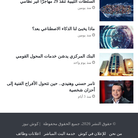
السلطات الليبية تنقذ 29 مهاجرًا غير نظامي
منذ يومين
ماذا يخبئ لنا الذكاء الاصطناعي بعد؟
منذ يومين
البنك المركزي يدشن خدمات المحول القومي
منذ يوم واحد
تامر حسني وهنيدي.. حين تتحول الأفراح الفنية إلى
أحزان شخصية
منذ 3 أيام
© حقوق النشر 2026، جميع الحقوق محفوظة | كوش نيوز
من نحن
للإعلان في كوش
خدمة البث المباشر
اعلانات وظائف