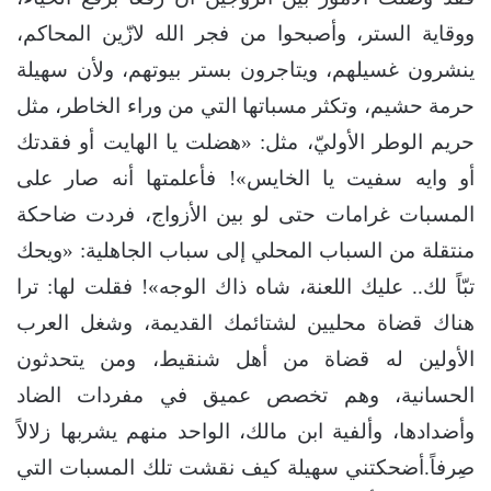
ووقاية الستر، وأصبحوا من فجر الله لازّين المحاكم،
ينشرون غسيلهم، ويتاجرون بستر بيوتهم، ولأن سهيلة
حرمة حشيم، وتكثر مسباتها التي من وراء الخاطر، مثل
حريم الوطر الأوليّ، مثل: «هضلت يا الهايت أو فقدتك
أو وايه سفيت يا الخايس»! فأعلمتها أنه صار على
المسبات غرامات حتى لو بين الأزواج، فردت ضاحكة
منتقلة من السباب المحلي إلى سباب الجاهلية: «ويحك
تبّاً لك.. عليك اللعنة، شاه ذاك الوجه»! فقلت لها: ترا
هناك قضاة محليين لشتائمك القديمة، وشغل العرب
الأولين له قضاة من أهل شنقيط، ومن يتحدثون
الحسانية، وهم تخصص عميق في مفردات الضاد
وأضدادها، وألفية ابن مالك، الواحد منهم يشربها زلالاً
صِرفاً.أضحكتني سهيلة كيف نقشت تلك المسبات التي