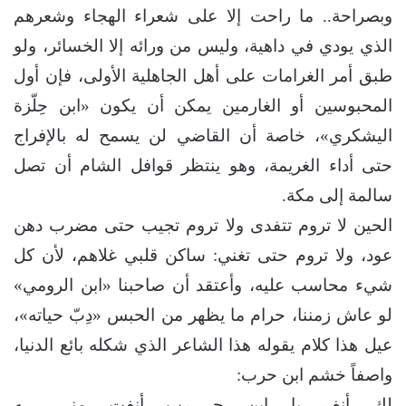
وبصراحة.. ما راحت إلا على شعراء الهجاء وشعرهم
الذي يودي في داهية، وليس من ورائه إلا الخسائر، ولو
طبق أمر الغرامات على أهل الجاهلية الأولى، فإن أول
المحبوسين أو الغارمين يمكن أن يكون «ابن حِلّزة
اليشكري»، خاصة أن القاضي لن يسمح له بالإفراج
حتى أداء الغريمة، وهو ينتظر قوافل الشام أن تصل
سالمة إلى مكة.
الحين لا تروم تتفدى ولا تروم تجيب حتى مضرب دهن
عود، ولا تروم حتى تغني: ساكن قلبي غلاهم، لأن كل
شيء محاسب عليه، وأعتقد أن صاحبنا «ابن الرومي»
لو عاش زمننا، حرام ما يظهر من الحبس «دِبّ حياته»،
عيل هذا كلام يقوله هذا الشاعر الذي شكله بائع الدنيا،
واصفاً خشم ابن حرب:
لك أنف يا ابن حــــرب أنفت منـــــــــه