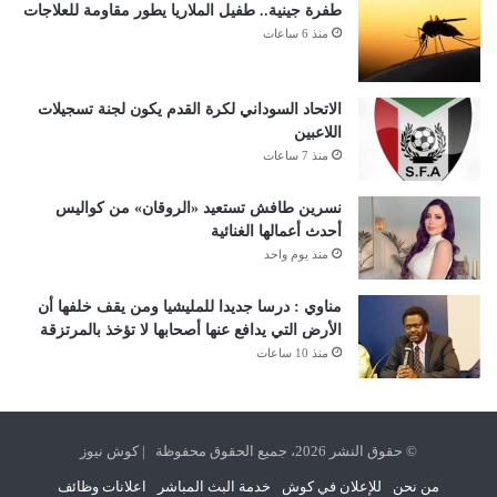
طفرة جينية.. طفيل الملاريا يطور مقاومة للعلاجات
منذ 6 ساعات
الاتحاد السوداني لكرة القدم يكون لجنة تسجيلات
اللاعبين
منذ 7 ساعات
نسرين طافش تستعيد «الروقان» من كواليس
أحدث أعمالها الغنائية
منذ يوم واحد
مناوي : درسا جديدا للمليشيا ومن يقف خلفها أن
الأرض التي يدافع عنها أصحابها لا تؤخذ بالمرتزقة
منذ 10 ساعات
© حقوق النشر 2026، جميع الحقوق محفوظة | كوش نيوز
من نحن
للإعلان في كوش
خدمة البث المباشر
اعلانات وظائف