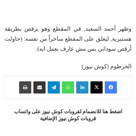
وظهر أحمد السعيد, في المقطع وهو يرقص بطريقة
هستيرية, ليعلق على المقطع ساخراً من نفسه: (حاولت
أرقص سوداني بس مش عارف بعمل ايه).
الخرطوم (كوش نيوز)
فيسبوك
‫X
لينكدإن
واتساب
تيلقرام
مشاركة عبر البريد
طباعة
اضغط هنا للانضمام لقروبات كوش نيوز على واتساب
قروبات كوش نيوز الإضافية