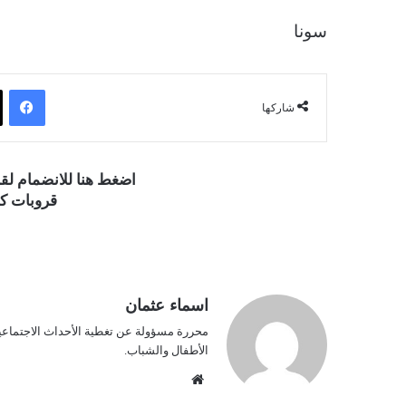
سونا
فيسبوك
شاركها
اضغط هنا للانضمام ل
قروبات كو
اسماء عثمان
محررة مسؤولة عن تغطية الأحداث الاجتماعية و
الأطفال والشباب.
موق
ع