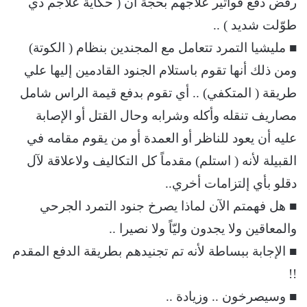
رفض دفع فواتير علاجهم بحجة أن ( حكاية علاجم دي
طوّلت شديد ) ..
■ مليشيا التمرد تتعامل مع المجندين بنظام ( الكوتة)
ومن ذلك أنها تقوم باستلام الجنود القادمين إليها علي
طريقة ( المتكفي) .. أي تقوم بدفع قيمة الراس شامل
مصاريف تنقله وأكله وشرابه وحال القتل أو الإصابة
عليه أن يعود للناظر أو العمدة أو من يقوم مقامه في
القبيلة لأنه ( استلم) مقدماً كل التكاليف ولاعلاقة لآل
دقلو بأي إلتزامات أخري..
■ هل فهمتم الآن لماذا يصرخ جنود التمرد الجرحي
والمعاقين ولا يجدون وليّاً ولا نصيرا ..
■ الإجابة ببساطة لأنه تم تجنيدهم بطريقة الدفع المقدم
!!
■ وسيصرخون .. وزيادة ..