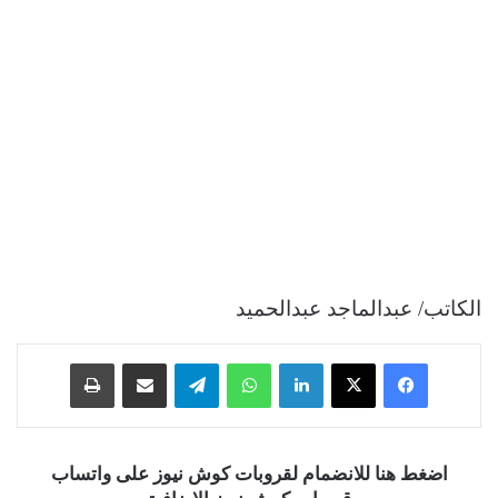
الكاتب/ عبدالماجد عبدالحميد
فيسبوك
‫X
لينكدإن
واتساب
تيلقرام
مشاركة عبر البريد
طباعة
اضغط هنا للانضمام لقروبات كوش نيوز على واتساب