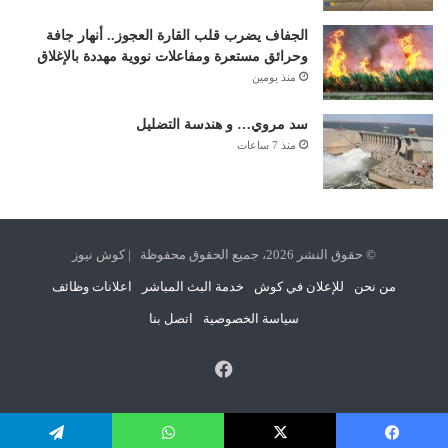
الجفاف يضرب قلب القارة العجوز.. أنهار جافة
وحرائق مستعرة ومفاعلات نووية مهددة بالإغلاق
منذ يومين
سد مروي… و هندسة التضليل
منذ 7 ساعات
© حقوق النشر 2026، جميع الحقوق محفوظة | كوش نيوز
من نحن
للإعلان في كوش
خدمة البث المباشر
اعلانات وظائف
سياسة الخصوصية
اتصل بنا
فيسبوك