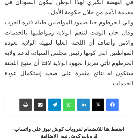
في النهضة الكبري لهذا الوطن ليكون السودان في
مقدمة الأمم من خلال حكومة الأمل..
والي الخرطوم حيا صمود المواطنين طيلة فتره الحرب
وقال حان الوقت لتنعم الولاية ومواطنيها بالخدمات
والامن وأضاف أن اللجنة العليا لتهيئة الولاية لعودة
المواطنين التي كونها رئيس مجلس السيادة لدعم ولاية
الخرطوم تأتي تعزيزا لجهود الولاية لافتا أن منهج اللجنة
ستكون له نتائج مثمرة على صعيد إستكمال عودة
الخدمات .
فيسبوك
‫X
لينكدإن
واتساب
تيلقرام
مشاركة عبر البريد
طباعة
اضغط هنا للانضمام لقروبات كوش نيوز على واتساب
قروبات كوش نيوز الإضافية