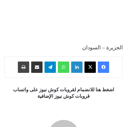
الجزيرة – السودان
فيسبوك
‫X
لينكدإن
واتساب
تيلقرام
مشاركة عبر البريد
طباعة
اضغط هنا للانضمام لقروبات كوش نيوز على واتساب
قروبات كوش نيوز الإضافية