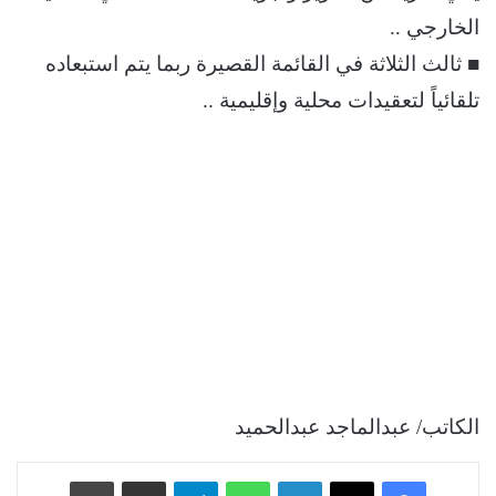
الخارجي ..
■ ثالث الثلاثة في القائمة القصيرة ربما يتم استبعاده
تلقائياً لتعقيدات محلية وإقليمية ..
الكاتب/ عبدالماجد عبدالحميد
فيسبوك
‫X
لينكدإن
واتساب
تيلقرام
مشاركة عبر البريد
طباعة