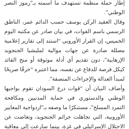
إطار حملة منظمة تستهدف ما أسمته بـ”رموز النصر
الوطني”.
وقال العقيد الركن يوسف حسب الدائم عمر، الناطق
الرسمي باسم القوات، في بيان صادر عن مكتبه اليوم
الخميس، إن القرار الأوروبي “استند إلى تقارير إعلامية
مضللة صادرة عن جهات موالية لمليشيا الجنجويد
الإرهابية”، دون تقديم أي أدلة موثوقة أو منح القائد
كيكل فرصة للدفاع عن نفسه، مما اعتبره “خرقًا صريحًا
لمبدأ العدالة والإجراءات المنصفة”.
وأضاف البيان أن “قوات درع السودان تقوم بواجبها
الوطني والدستوري في حماية المدنيين ومكافحة
التمرد المسلح”، مستنكرًا ما وصفه بـ”ازدواجية المعايير
الأوروبية، التي تجاهلت جرائم الجنجويد، وتغاضت عن
الاحتلال الإسرائيلي في غزة، بينما سارعت إلى معاقبة