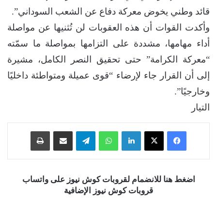
قائد وطني يخوض معركة دفاع عن الشعب السوداني”.
وأكدت القوات أن هذه العقوبات لن تُثنيها عن مواصلة
أداء مهامها، مشددة على التزامها بمواصلة ما سمّته
“معركة الكرامة” حتى تحقيق النصر الكامل، مشيرة
إلى أن القرار جاء لإرضاء “قوى عميلة ومتواطئة داخليًا
وخارجيًا”.
التيار
فيسبوك
‫X
لينكدإن
واتساب
تيلقرام
مشاركة عبر البريد
طباعة
اضغط هنا للانضمام لقروبات كوش نيوز على واتساب
قروبات كوش نيوز الإضافية