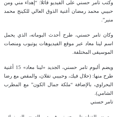
وكتب تامر حسني على الفيديو قائلا: “إهداء مني ومن
حبيبي محمد رمضان أغنية الذوق العالي للكينج محمد
منير”.
وكان تامر حسني، طرح أحدث البوماته، الذي يحمل
اسم لينا معاد عبر موقع الفيديوهات يوتيوب ومنصات
الموسيقى المختلفة.
ويضم ألبوم تامر حسني، الجديد «لينا معاد» 15 أغنية
طرح منها: (حلال فيك، وحبيبي تقلان، والمقص مع رضا
البحراوي، بالإضافة “ملكة جمال الكون” مع المطرب
الشامي).
تامر حسني
ويعرض للفنان تامر حسني في دور العرض السينمائي