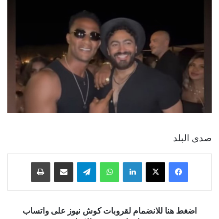
صدى البلد
فيسبوك
‫X
لينكدإن
واتساب
تيلقرام
مشاركة عبر البريد
طباعة
اضغط هنا للانضمام لقروبات كوش نيوز على واتساب