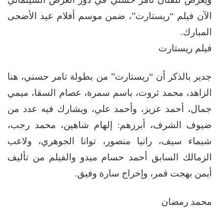
الآن فيلم “ريستارت”، ضمن موسم أفلام عيد الأضحى
المبارك.
فيلم ريستارت
جدير بالذكر أن “ريستارت” من بطولة تامر حسني، هنا
الزاهد، محمد ثروت، باسم سمرة، عصام السقا، ميمي
جمال، أحمد عزيز، وأحمد علي، ويشارك فيه عدد من
ضيوف الشرف، أبرزهم: إلهام شاهين، محمد رجب،
شيماء سيف، رانيا منصور، توانا الجوهري، ولاعب
الزمالك السابق أحمد حسام ميدو والفيلم من تأليف
أيمن بهجت قمر، وإخراج سارة وفيق.
محمد رمضان