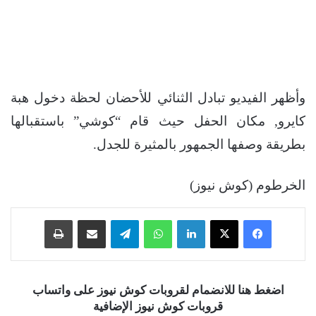
وأظهر الفيديو تبادل الثنائي للأحضان لحظة دخول هبة
كايرو, مكان الحفل حيث قام “كوشي” باستقبالها
بطريقة وصفها الجمهور بالمثيرة للجدل.
الخرطوم (كوش نيوز)
فيسبوك
‫X
لينكدإن
واتساب
تيلقرام
مشاركة عبر البريد
طباعة
اضغط هنا للانضمام لقروبات كوش نيوز على واتساب
قروبات كوش نيوز الإضافية