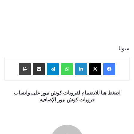
سونا
فيسبوك
‫X
لينكدإن
واتساب
تيلقرام
مشاركة عبر البريد
طباعة
اضغط هنا للانضمام لقروبات كوش نيوز على واتساب
قروبات كوش نيوز الإضافية