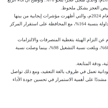
كما عرضت الإدارة المالية الحسابات الختامية للعام 2024م، والتي أظهرت مؤشرات إيجابية من بينها
زيادة الأصول الثابتة بنسبة 188%، والأصول المتداولة بنسبة 164%، مع المحافظة على استقرار المركز
كشف تقرير الأداء المالي للربع الأول من 2025م عن التزام الهيئة بتغطية المنصرفات والالتزامات
المالية، حيث ارتفعت تعويضات العاملين بنسبة 68%، وبلغت نسبة التشغيل 98%، بينما وصلت نسبة
ة، ودقة المتابعة.
ودانية تعمل في ظروف بالغة التعقيد، ومع ذلك تواصل
 مشددًا على أهمية الاستمرار في تحسين جودة الأداء