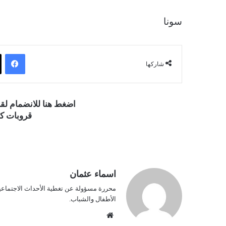
سونا
فيسبوك
شاركها
اضغط هنا للانضمام ل
قروبات كو
اسماء عثمان
محررة مسؤولة عن تغطية الأحداث الاجتماعية و
الأطفال والشباب.
موق