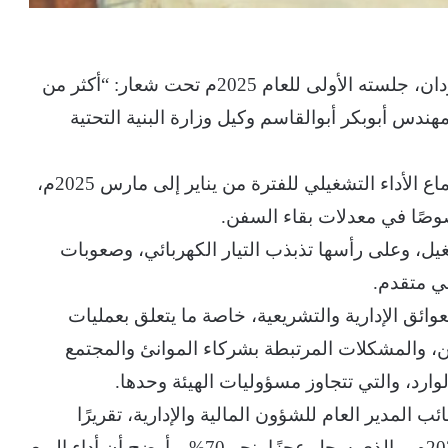
عقد مجلس إدارة هيئة الموانئ البحرية، ببورتسودان، جلسته الأولى للعام 2025م تحت شعار: “أكثر من
هندس أبوبكر أبوالقاسم وكيل وزارة البنية التحتية
واستعرضت إدارة التخطيط والبحوث خلال الاجتماع الأداء التشغيلي للفترة من يناير إلى مارس 2025م،
صًا في معدلات بقاء السفن.
شغيل، وعلى رأسها تذبذب التيار الكهربائي، وصعوبات
عي متقدم.
ئق الإدارية والتشريعية، خاصة ما يتعلق بعمليات
ن، والمشكلات المرتبطة بشركاء الموانئ والمجتمع
ارد، والتي تتجاوز مسؤوليات الهيئة وحدها.
ب المدير العام للشؤون المالية والإدارية، تقريرًا
مفصلًا عن الأداء المالي للربع الأخير من العام 2024م، والذي سجل عجزًا بنحو 70%. وأوضح أن أداء الربع