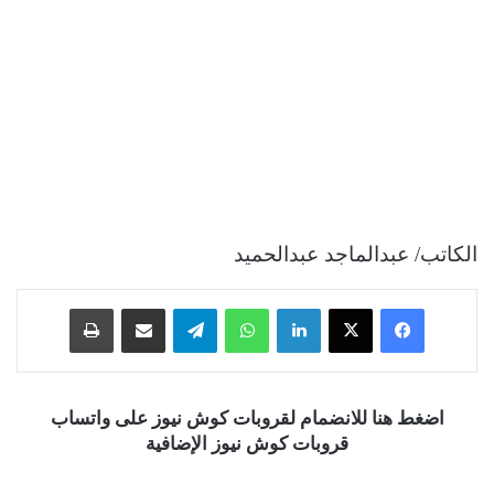
الكاتب/ عبدالماجد عبدالحميد
فيسبوك
‫X
لينكدإن
واتساب
تيلقرام
مشاركة عبر البريد
طباعة
اضغط هنا للانضمام لقروبات كوش نيوز على واتساب
قروبات كوش نيوز الإضافية