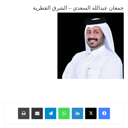
جمعان عبدالله السعدي – الشرق القطرية
فيسبوك
‫X
لينكدإن
واتساب
تيلقرام
مشاركة عبر البريد
طباعة