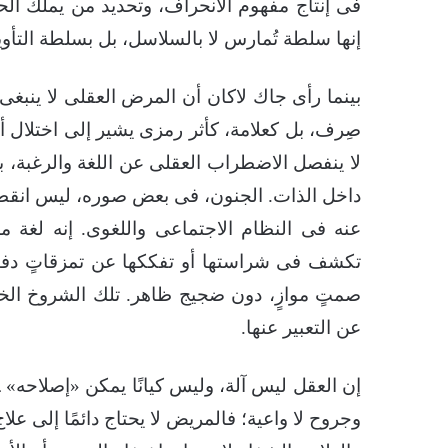
فى إنتاج مفهوم الانحراف، وتحديد من يملك ال
إنها سلطة تُمارس لا بالسلاسل، بل بسلطة التأو
بينما رأى جاك لاكان أن المرض العقلى لا ينبغى
صِرف، بل كعلامة، كأثر رمزى يشير إلى اختلال أ
لا ينفصل الاضطراب العقلى عن اللغة والرغبة، بل
داخل الذات. الجنون، فى بعض صوره، ليس انقط
عنه فى النظام الاجتماعى واللغوى. إنه لغة مش
تكشف فى شراستها أو تفككها عن تمزقاتٍ دفينة 
صمتٍ موازٍ، دون ضجيج ظاهر. تلك الشروخ الخفي
عن التعبير عنها.
إن العقل ليس آلة، وليس كيانًا يمكن «إصلاحه» 
وجروح لا واعية؛ فالمريض لا يحتاج دائمًا إلى عل