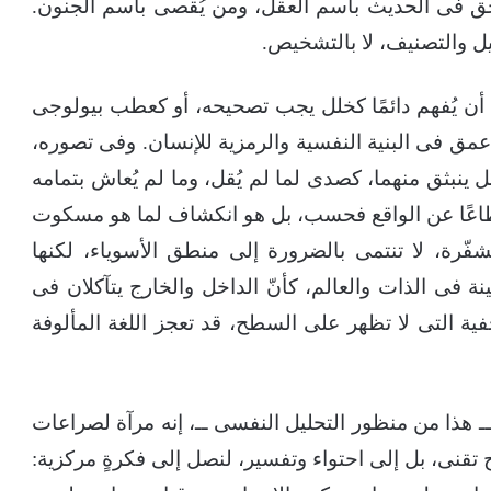
حق فى الحديث باسم العقل، ومن يُقصى باسم الجنون.
يل والتصنيف، لا بالتشخيص.
 أن يُفهم دائمًا كخلل يجب تصحيحه، أو كعطب بيولوجى
عمق فى البنية النفسية والرمزية للإنسان. وفى تصوره،
 ينبثق منهما، كصدى لما لم يُقل، وما لم يُعاش بتمامه
اعًا عن الواقع فحسب، بل هو انكشاف لما هو مسكوت
فّرة، لا تنتمى بالضرورة إلى منطق الأسوياء، لكنها
فى الذات والعالم، كأنّ الداخل والخارج يتآكلان فى
ة التى لا تظهر على السطح، قد تعجز اللغة المألوفة
ــ هذا من منظور التحليل النفسى ــ، إنه مرآة لصراعات
اج تقنى، بل إلى احتواء وتفسير، لنصل إلى فكرةٍ مركزية: