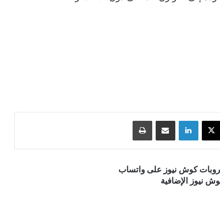
‫X
لينكدإن
مشاركة عبر البريد
طباعة
قروبات كوش نيوز على واتساب
ش نيوز الإضافية