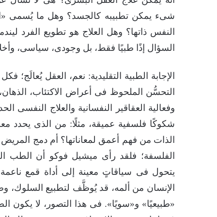
شىء يمكن تطبيبه كالجسد؟ وهل ما يُسمى «ال
النفس ذاتها؟ وهل العلاج هو تطويع الفرد لين
السؤال إذًا طبيًا فقط، بل وجودى، سياسى، وأخل
الإجابة الطبية التقليدية: نعم، العقل يُعالَج؛ ف
التحسُّن الملحوظ فى أعراض الاكتئاب، الذهان،
وفعالية العقاقير النفسانية والعلاج النفسى ال
شكوكًا فلسفية عميقة، مثلًا: من الذى يحدد مع
الذات من فهم أعمق لمعاناتها؟ أم دمج المريض ف
الفلسفة؛ فلقد رأى ميشيل فوكو أن الطب النف
يتحول فى سياقاتٍ معينة إلى أداة قمع ناعمة؛ 
الإنسان من ألمه، قد يُوظَّف لتطبيع السلوك، وض
«طبيعيًا» و«سويًا». فى هذا التصور، لا يكون ال