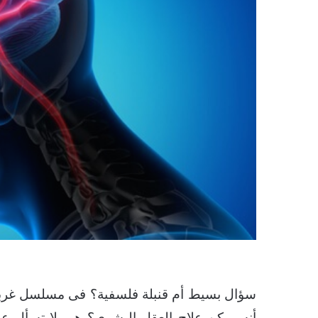
سؤال بسيط أم قنبلة فلسفية؟ فى مسلسل غربى
أنه يمكن علاج العقل البشرى؟ هى لا تسأل عن