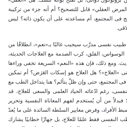
مرض العقلي» قابل للتصحيح؟ أم أنه جزء من تركيبة
دمج فى المجتمع، أم مساعدته على أن يكون ذاته؟ ليس
اقى.
كل طبيب نفسى مدرَّب سيجيب غالبًا بـ«نعم»، انطلاقًا من
 الوسواس، القلق، كرب الصدمة مع العلاجات الحديثة،
حديث. ومع ذلك، فإن هذه «النعم» السريعة تخفى وراءها
نى «العلاج»؟ هل العلاج هو إسكات العَرَض؟ أم تمكين
ى المجتمع، حتى وإن ظلَّ يتألم؟ هنا يتداخل الطب مع
سى، رغم ادّعائه الحياد العلمى والسعى للعلاج، قد
فبدلاً من أن يُستخدم لفهم المعاناة النفسية وتحرير
بط الأفراد، وفرض معايير السلطة السائدة على ما يُعدّ
طب النفسى فقط علمًا للعلاج، بل جهازًا خطابيًا يشارك