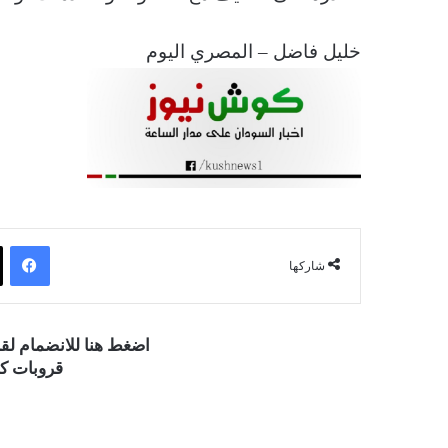
خليل فاضل – المصري اليوم
فيسبوك
شاركها
اضغط هنا للانضمام ل
قروبات كو