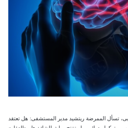
، تسأل الممرضة ريتشيد مدير المستشفى: هل تعتقد
 بروتوكول دوائى، بل تفتح بوابة للشك: هل «العقل»