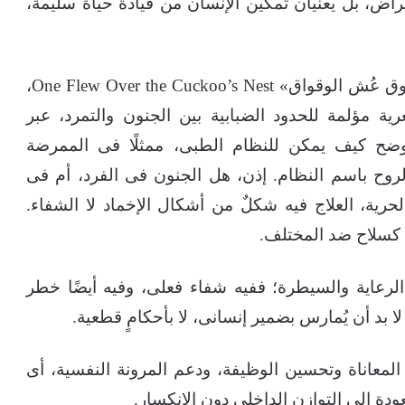
أعراض، بل يعنيان تمكين الإنسان من قيادة حياة سليمة،
ماذا لو أصبح العلاج إخضاعًا؟ فى فيلم «وطار فوق عُش الوقواق» One Flew Over the Cuckoo’s Nest،
 مؤلمة للحدود الضبابية بين الجنون والتمرد، عبر
ضح كيف يمكن للنظام الطبى، ممثلًا فى الممرضة
وح باسم النظام. إذن، هل الجنون فى الفرد، أم فى
رية، العلاج فيه شكلٌ من أشكال الإخماد لا الشفاء.
ى كسلاح ضد المختلف.
رعاية والسيطرة؛ ففيه شفاء فعلى، وفيه أيضًا خطر
 بد أن يُمارس بضمير إنسانى، لا بأحكامٍ قطعية.
 المعاناة وتحسين الوظيفة، ودعم المرونة النفسية، أى
ة إلى التوازن الداخلى دون الانكسار.