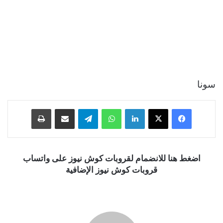
سونا
فيسبوك
‫X
لينكدإن
واتساب
تيلقرام
مشاركة عبر البريد
طباعة
اضغط هنا للانضمام لقروبات كوش نيوز على واتساب
قروبات كوش نيوز الإضافية