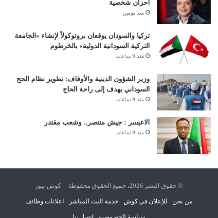
أحزان شخصية
منذ يومين
تركيا والسودان يوقعان بروتوكولاً لإنشاء «الجامعة
التركية السودانية الدولية» بالخرطوم
منذ 9 ساعات
وزير الشؤون الدينية والأوقاف: تطوير نظام الحج
السوداني يهدف إلى راحة الحاج
منذ 9 ساعات
الاعيسر : جيش منتصر.. وشعب مقتدر
منذ 9 ساعات
© حقوق النشر 2026، جميع الحقوق محفوظة | كوش نيوز
من نحن
للإعلان في كوش
خدمة البث المباشر
اعلانات وظائف
سياسة الخصوصية
اتصل بنا