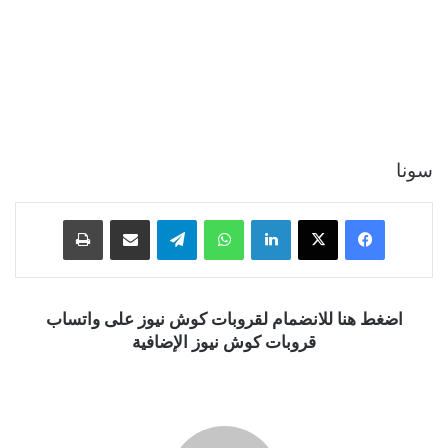
سونا
فيسبوك
‫X
لينكدإن
واتساب
تيلقرام
مشاركة عبر البريد
طباعة
اضغط هنا للانضمام لقروبات كوش نيوز على واتساب
قروبات كوش نيوز الإضافية