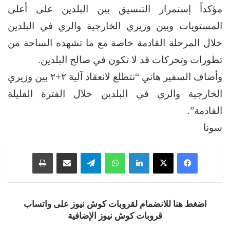
مؤكداً إستمرار التنسيق بين البلدين على أعلى
المستويات وبين وزيري الخارجية والري في البلدين
خلال المرحلة القادمة خاصة مع ما تشهده الساحة من
تطورات وتحركات قد لا تكون في صالح البلدين.
وأضاف السفير هاني “نتطلع لانعقاد آلية ٢+٢ بين وزيري
الخارجية والري في البلدين خلال الفترة القليلة
القادمة”.
سونا
فيسبوك
‫X
لينكدإن
واتساب
تيلقرام
مشاركة عبر البريد
طباعة
اضغط هنا للانضمام لقروبات كوش نيوز على واتساب
قروبات كوش نيوز الإضافية