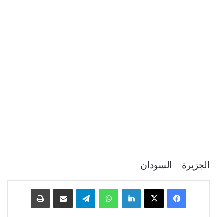
الجزيرة – السودان
فيسبوك
‫X
لينكدإن
واتساب
تيلقرام
مشاركة عبر البريد
طباعة