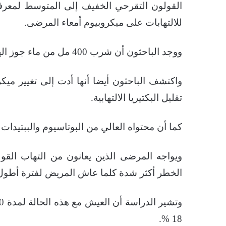
القولون التقرحي الخفيف إلى المتوسط لمعرفة 
للالتهابات على ميكروبيوم أمعاء المرضى.
ووجد الباحثون أن شرب 400 مل من ماء جوز الهند يوميا لمدة ثمانية أسابيع ساهم في تقليل الأعراض.
واكتشف الباحثون أيضا أنها أدت إلى تغيير ميكرو
تقليل البكتيريا الالتهابية.
كما أن محتواه العالي من البوتاسيوم والببتيدات 
ويواجه المرضى الذين يعانون من التهاب القول
الخطر أكثر شدة كلما عاش المريض لفترة أطول
18 %.