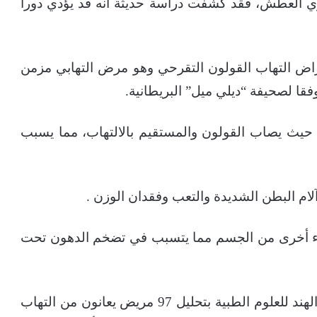
ي العطش، فقد كشفت دراسة حديثة أنه قد يؤدي دورا
ض التهاب القولون التقرحي وهو مرض التهابي مزمن
فقا لصحيفة “ديلي ميل” البريطانية.
د حيث يصاب القولون والمستقيم بالالتهاب، مما يسبب
لام البطن الشديدة والتعب وفقدان الوزن .
زاء أخرى من الجسم مما يتسبب في تضخم الدهون تحت
وكشفت دراسة أجراها باحثون من معهد عموم الهند للعلوم الطبية بتحليل 97 مريض يعانون من التهاب