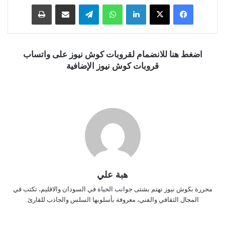
فيسبوك
‫X
لينكدإن
واتساب
تيلقرام
مشاركة عبر البريد
طباعة
اضغط هنا للانضمام لقروبات كوش نيوز على واتساب
قروبات كوش نيوز الإضافية
هبة علي
محررة بكوش نيوز تهتم بشتى جوانب الحياة في السودان والاقليم، تكتب في
المجال الثقافي والفني، معروفة بأسلوبها السلس والجاذب للقارئ.