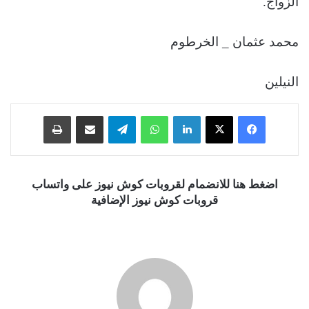
الزواج.
محمد عثمان _ الخرطوم
النيلين
فيسبوك
‫X
لينكدإن
واتساب
تيلقرام
مشاركة عبر البريد
طباعة
اضغط هنا للانضمام لقروبات كوش نيوز على واتساب
قروبات كوش نيوز الإضافية