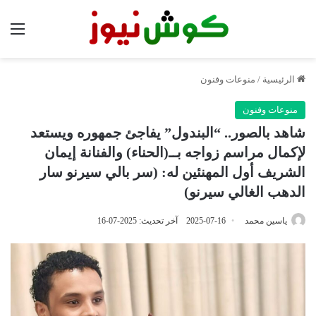
الق
الرئيسية
/
منوعات وفنون
منوعات وفنون
شاهد بالصور.. “البندول” يفاجئ جمهوره ويستعد
لإكمال مراسم زواجه بــ(الحناء) والفنانة إيمان
الشريف أول المهنئين له: (سر بالي سيرنو سار
الدهب الغالي سيرنو)
ياسين محمد
2025-07-16
آخر تحديث: 2025-07-16