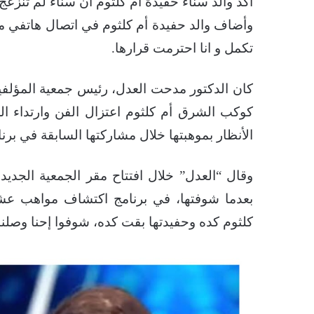
أكد والد سناء حفيدة أم كلثوم أن سناء لم تنزعج
وأضاف والد حفيدة أم كلثوم في اتصال هاتفي مع
تكمل و انا احترمت قرارها.
كان الدكتور مدحت العدل، رئيس جمعية المؤلفين
كوكب الشرق أم كلثوم اعتزال الفن وارتداء 
الأنظار بموهبتها خلال مشاركتها السابقة في برن
وقال “العدل” خلال افتتاح مقر الجمعية الجدي
بعدما شوفتها، في برنامج اكتشاف مواهب عشا
كلثوم كده وحفيدتها بقت كده، شوفوا إحنا وصلنا