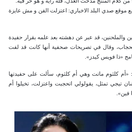
 من كلام المنتج مدحت العدل، فله رأيه و هو حر فيه.
 موقع صدي البلد الاخباري: اعتزلت الفن و مش عايزة
 والملحنين، قد عبر عن دهشته بعد علمه بقرار حفيدة
الحجاب، وقال في تصريحات صحفية أنها كانت قد لفت
امج «ذا فويس كيدز».
د: «أم كلثوم ماتت وهي أم كلثوم، سألت على حفيدتها
ن تيجي تمثل، يقولولي اتحجبت واعتزلت، تخيلوا أم
 فين».