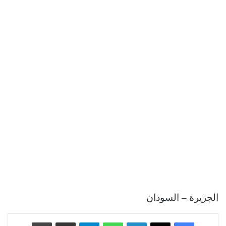
الجزيرة – السودان
فيسبوك
‫X
لينكدإن
واتساب
تيلقرام
مشاركة عبر البريد
طباعة