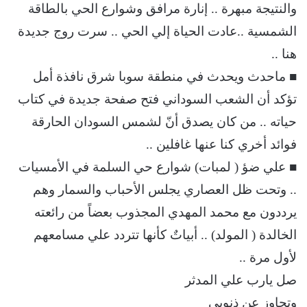
والنتيجة مبهرة .. إنارة مرافق وشوارع الحي بالطاقة
الشمسية ..عادت الحياة إلي الحي .. سرت روج جديدة
هنا ..
■ ماحدث ويحدث في منطقة سوبا شرق نافذة أمل
تؤكد أن الشعب السوداني فتح صفحة جديدة في كتاب
حياته .. من كان يصدق أنّ لشمس السودان الحارقة
فوائد أخري كنا عنها غافلين ..
■ علي ضؤ ( لمبات) شوارع حي السلمة في الأمسيات
.. وتحت ظل العصاري يجلس الأحباب والسمار وهم
يرددون مع محمد المهدي المجذوب بعضاً من رائعته
الخالدة ( المولد) .. أبياتٌ كأنها تتردد علي مسامعهم
لأول مرة ..
صل يارب علي المدثر
وتجاوز عن ذنوبي