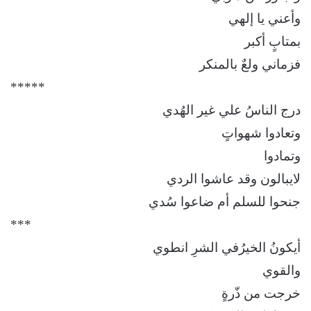
وأعني يا إلهي
بمتابٍ أكبر
فزماني ولعٌ بالمنكر
*****
درج الناسُ علي غير الهُدي
وتعادوا شهواتٍ
وتمادوا
لايبالون وقد عاشوا الردي
جنحوا للسلم أم ضاعوا سُدي
***
أيكونُ الخيرُفي الشرِ انطوي
والقوي
خرجت من ذّرةٍ