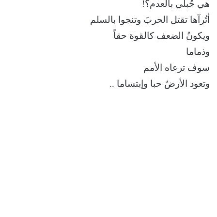
هي حُبلي بالعدم؟!
أتُرآها تقتل الحربَ وتنجوا بالسلم
ويكونُ الضعف كالقوة حقاً
وذماما
سوف ترعاه الأمم
وتعود الأرضُ حبا وإبتساما ..