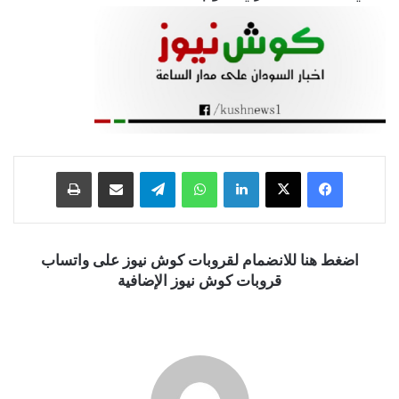
فيسبوك
‫X
لينكدإن
واتساب
تيلقرام
مشاركة عبر البريد
طباعة
اضغط هنا للانضمام لقروبات كوش نيوز على واتساب
قروبات كوش نيوز الإضافية