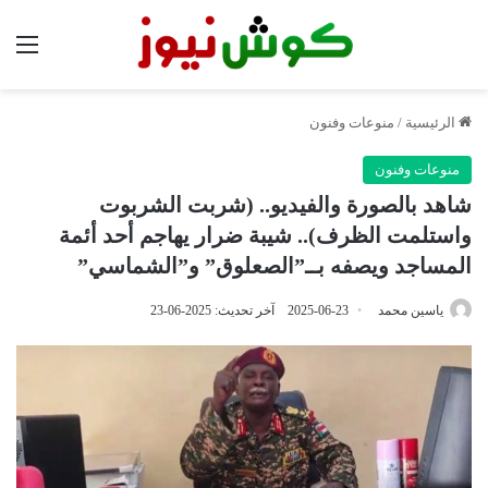
الق
الرئيسية
/
منوعات وفنون
منوعات وفنون
شاهد بالصورة والفيديو.. (شربت الشربوت
واستلمت الظرف).. شيبة ضرار يهاجم أحد أئمة
المساجد ويصفه بــ”الصعلوق” و”الشماسي”
ياسين محمد
2025-06-23
آخر تحديث: 2025-06-23