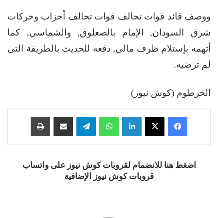
ووصف قائد قوات تحالف قوات تحالف أحزاب وحركات
شرق السودان, الإمام بالصعلوق, والشماسي, كما
أتهمه بإستلام ظرف مالي, دفعه للحديث بالطريقة التي
لم ترضيه.
الخرطوم (كوش نيوز)
فيسبوك
‫X
لينكدإن
واتساب
تيلقرام
مشاركة عبر البريد
طباعة
اضغط هنا للانضمام لقروبات كوش نيوز على واتساب
قروبات كوش نيوز الإضافية