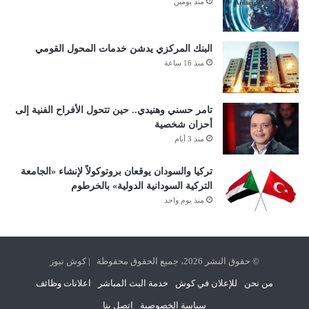
منذ يومين
البنك المركزي يدشن خدمات المحول القومي
منذ 16 ساعة
تامر حسني وهنيدي.. حين تتحول الأفراح الفنية إلى
أحزان شخصية
منذ 3 أيام
تركيا والسودان يوقعان بروتوكولاً لإنشاء «الجامعة
التركية السودانية الدولية» بالخرطوم
منذ يوم واحد
© حقوق النشر 2026، جميع الحقوق محفوظة | كوش نيوز
من نحن
للإعلان في كوش
خدمة البث المباشر
اعلانات وظائف
سياسة الخصوصية
اتصل بنا