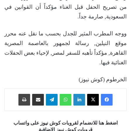
من تصريح الحفل قبل الغناء مؤكداً أن القوانين في
السعودية, صارمة جداً.
ووجه المطرب المثير للجدل بحسب ما نقل عنه محرر
موقع النيلين, رسالة لجمهور بالعاصمة المصرية
القاهرة, مؤكداً تأهبه للسفر لمصر, لإحياء بعض الحفلات
الغنائية فيها.
الخرطوم (كوش نيوز)
فيسبوك
‫X
لينكدإن
واتساب
تيلقرام
مشاركة عبر البريد
طباعة
اضغط هنا للانضمام لقروبات كوش نيوز على واتساب
قروبات كوش نيوز الإضافية