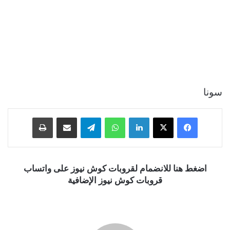
سونا
فيسبوك
‫X
لينكدإن
واتساب
تيلقرام
مشاركة عبر البريد
طباعة
اضغط هنا للانضمام لقروبات كوش نيوز على واتساب
قروبات كوش نيوز الإضافية