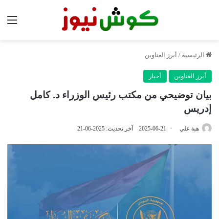
الق
الرئيسية
/
أبرز العناوين
أبرز العناوين
أخبار
بيان توضيحي من مكتب رئيس الوزراء د. كامل
إدريس
هبة علي
2025-06-21
آخر تحديث: 2025-06-21