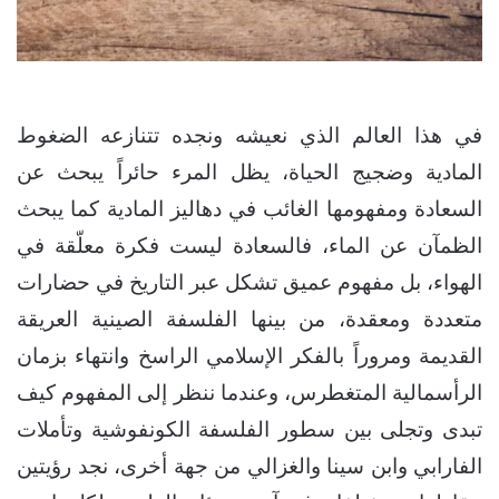
في هذا العالم الذي نعيشه ونجده تتنازعه الضغوط
المادية وضجيج الحياة، يظل المرء حائراً يبحث عن
السعادة ومفهومها الغائب في دهاليز المادية كما يبحث
الظمآن عن الماء، فالسعادة ليست فكرة معلّقة في
الهواء، بل مفهوم عميق تشكل عبر التاريخ في حضارات
متعددة ومعقدة، من بينها الفلسفة الصينية العريقة
القديمة ومروراً بالفكر الإسلامي الراسخ وانتهاء بزمان
الرأسمالية المتغطرس، وعندما ننظر إلى المفهوم كيف
تبدى وتجلى بين سطور الفلسفة الكونفوشية وتأملات
الفارابي وابن سينا والغزالي من جهة أخرى، نجد رؤيتين