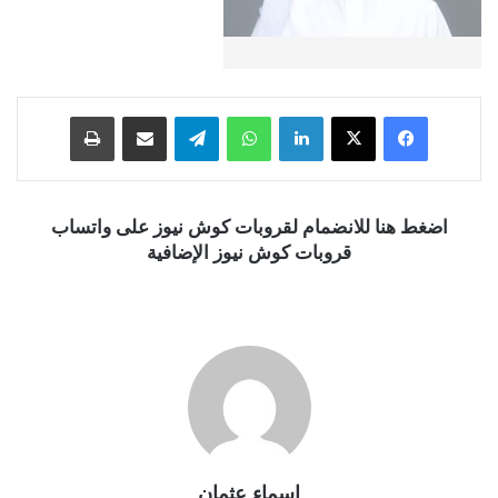
فيسبوك
‫X
لينكدإن
واتساب
تيلقرام
مشاركة عبر البريد
طباعة
اضغط هنا للانضمام لقروبات كوش نيوز على واتساب
قروبات كوش نيوز الإضافية
اسماء عثمان