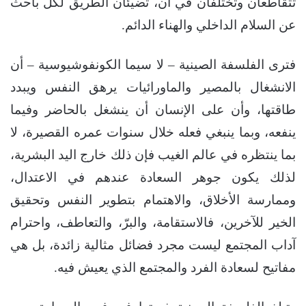
تتقاطعان وتختلفان في آن، تضيئان الطريق لكل باحث
عن السلام الداخلي والهناء الدائم.
فترى الفلسفة الصينية – لا سيما الكونفوشيوسية – أن
الانشغال بالمصير والماورائيات يرهق النفس ويبدد
طاقتها، وأن على الإنسان أن ينشغل بالحاضر وفيما
ينفعه، وبما ينبغي فعله خلال سنوات عمره القصيرة، لا
بما ينتظره في عالم الغيب فإن ذلك خارج اليد البشرية،
لذلك يكون جوهر السعادة عندهم في الاعتدال،
وممارسة الأخلاق، والاهتمام بتطوير النفس وتحقيق
الخير للآخرين، فالاستقامة، والبرّ، والتعاطف، واحترام
آداب المجتمع ليست مجرد فضائل مثالية زائدة، بل هي
مفاتيح لسعادة الفرد والمجتمع الذي يعيش فيه.