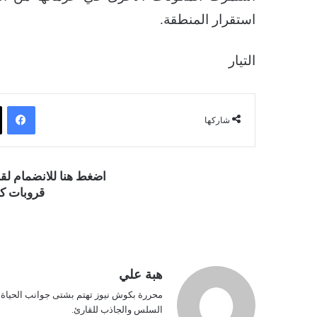
استقرار المنطقة.
التيار
فيسبوك
شاركها
اضغط هنا للانضمام ل
قروبات كو
هبة علي
محررة بكوش نيوز تهتم بشتى جوانب الحياة ف
السلس والجاذب للقارئ.