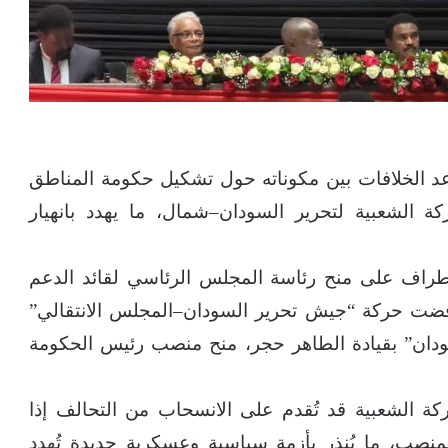
الخلافات بين مكوناته حول تشكيل حكومة المناطق
 الشعبية لتحرير السودان–شمال، ما يهدد بانهيار
لأطراف على منح رئاسة المجلس الرئاسي لقائد الدعم
رفضت حركة “جيش تحرير السودان–المجلس الانتقالي”
ودان” بقيادة الطاهر حجر، منح منصب رئيس الحكومة
ة الشعبية قد تُقدم على الانسحاب من التحالف إذا
نصب، ما يُنذر بأزمة سياسية وعسكرية جديدة تُهدد