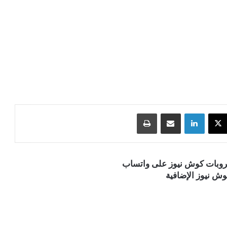
‫X
لينكدإن
مشاركة عبر البريد
طباعة
قروبات كوش نيوز على واتساب
ش نيوز الإضافية