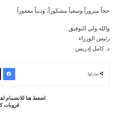
حجاً مبروراً وسعياً مشكوراً، وذنباً مغفوراً
والله ولي التوفيق
رئيس الوزراء
د. كامل إدريس
فيسبوك
شاركها
اضغط هنا للانضمام ل
قروبات كو