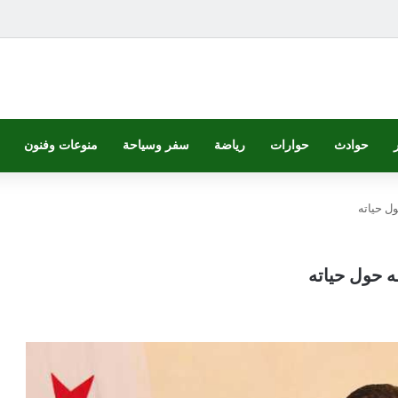
حوادث
حوارات
رياضة
سفر وسياحة
منوعات وفنون
ل حياته
 حول حياته