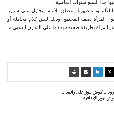
ا جداً السبع سنوات الماضية”.
لألم وراء ظهرنا وننطلق للأمام ونحاول نبني سوريا
ول المرأة نصف المجتمع، وذلك ليس كلام مجاملة أو
 المرأة بطريقة صحيحة يحفظ على التوازن الذهبي ما
.
‫X
لينكدإن
مشاركة عبر البريد
طباعة
قروبات كوش نيوز على واتساب
ش نيوز الإضافية