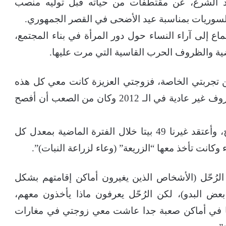
مد الشرع، عن مقتطفات من حياته قبل توليه منصب
السوريات بمناسبة عيد الأضحى في القصر الجمهوري.
ماع إلى آراء النساء حول دور المرأة في بناء المجتمع،
ية والظروف الحرب القاسية التي مرت عليها.
ن تجربتي الخاصة، فزوجتي العزيزة كانت معي كل هذه
الفترة الصعبة التي مررنا بها ربما تزوجنا في ظروف غير عادية في الـ 2012 وكان من الصعب أن أفصح
وأضاف: “تحملت معي القصف والهجرة والنزوح، وأعتقد غيرنا 49 بيتا خلال الفترة الماضية بمعدل كل
كانت تأخذ معها “الزريعة” (وعاء لزراعة النبات)”.
لرُحّل (الأشخاص الذين يغيرون أماكن إقامتهم بشكل
بعض البدو)، لكن الرُحّل يعرفون ماذا يأخذون معهم،
فعشنا في أماكن صعبة جدا عاشت معي زوجتي في مغارات