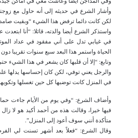
وفي المداجن أيضا وعاشت معي في أماكن جيدة
وأشار الشرع في حديثه إلى أنه حاول مع زوجته 
لكن كانت دائما ترفض هذا الشيء “وبقيت صامدة
واستذكر الشرع أيضا والدته، قائلا: “أنا ابتعد
في غيابي تدل على أني مفقود في عداد الموت
الحياة واستمر هذا البعد سبع سنوات تقريبا دون
وتابع: “إلا أن قلبها كان يشعر في هذا الشيء حت
والرجل يعني توفي، لكن كان إحساسها يدلها عل
في المنزل كانت توضبها كل حين تغسلها وتكويها 
وأضاف الشرع: “وفي يوم من الأيام جاءت حمامة
فيها خيرا، وقالت هذه من أحمد أكيد هو لا زا
متأكدة أنني سوف أعود إلى المنزل”.
وقال الشرع: “فعلاً بعد أشهر تسنت لي الف