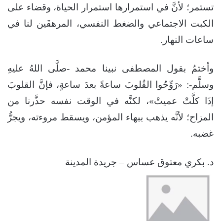
تستمر؛ لأنَّ في استمرارها استمرار الحياة، وقضاء على
الكبت الاجتماعي والضغط النفسي، المرهقَين لنا في
ساعات النهار.
وأختمُ بقول المصطفى نبينا محمد -صلَّى اللهُ عليهِ
وسلَّم-: «رَوِّحُوا القُلوبَ ساعةً بعدَ ساعةٍ، فإنَّ القلوبَ
إذَا كلَّتْ عميتْ»، لكنَّه في الوقت نفسه حذَّرنا من
المزاح؛ لأنَّه يذهب ببهاء المؤمن، ويسقط مروءته، ويجرُّ
غضبه.
د. بكري معتوق عساس – جريدة المدينة