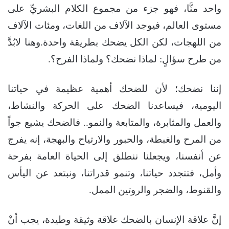
واحد منَّا، فهو جزء من مجموع الكلام البشريِّ على
مستوى العالم، فيوجد الآلاف من اللغات، ومئات الآلاف
من اللهجات، لكن الكل يضحك بطريقة واحدة.وهنا لابُدَّ
من طرح سؤالٍ: لماذا نضحك؟ ولماذا الفرح؟.
إننا نضحك؛ لأن للضحك أهمية عظيمة في حياتنا
اليومية، فيساعدنا الضحك على الحركة والنشاط،
والعمل والمثابرة، والمتابعة والنمو.. فالضحك يشيع جواً
من المرح والغبطة، والحبور والارتياح والبهجة، إنه يفرج
عن أنفسنا، ويجعلنا ننطلق إلى الحياة العامة بفرحة
وأمل، فتتجدد حياتنا، وتنمو قدراتنا، ونبتعد عن اليأس
والقنوط، والضجر والروتين الممل.
إنَّ علاقة الإنسان بالضحك علاقة وثيقة وطيدة، يجب أنْ