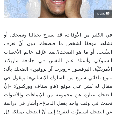
تعبيرية
في الكثير من الأوقات، قد نسرح بخيالنا ونضحك، أو
نشاهد موقفًا لشخص ما فنضحك، دون أنْ نعرف
السَّبب، أو ما هو الضحك؟.لقد عرَّف عالم الأعصاب
السلوكي وأستاذ علم النفس في جامعة ماريلاند
الأمريكيَّة، البرفسور «روبرت آر بروفين» الضحك بأنَّه:
«نوع تلقائي سريع من السلوك الإنساني»؛ ويقول في
مقال له نُشر على موقع (هاو ستاف ووركس): «إنَّ
الضحك عبارة عن مجموعة من الإيماءات والأصوات
تحدث في وقت واحد بفعل الدماغ».وأشار في دراسة
عن الضحك استمرَّت لعقود؛ إلى أنَّ الضحك يمتلكه كل