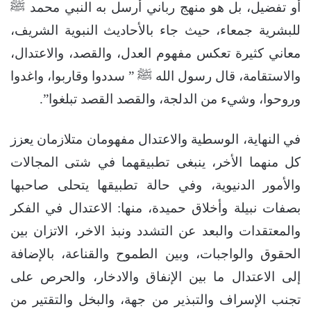
أو تفضيل، بل هو منهج رباني أُرسل به النبي محمد ﷺ
للبشرية جمعاء، حيث جاء بالأحاديث النبوية الشريف،
معاني كثيرة تعكس مفهوم العدل، والقصد، والاعتدال،
والاستقامة، قال رسول الله ﷺ ” سددوا وقاربوا، واغدوا
وروحوا، وشيء من الدلجة، والقصد القصد تبلغوا”.
في النهاية، الوسطية والاعتدال مفهومان متلازمان يعزز
كل منهما الأخر، ينبغى تطبيقهما في شتى المجالات
والأمور الدنيوية، وفي حالة تطبيقها يتحلى صاحبها
بصفات نبيلة وأخلاق حميدة، منها: الاعتدال في الفكر
والمعتقدات والبعد عن التشدد ونبذ الاخر، الاتزان بين
الحقوق والواجبات، وبين الطموح والقناعة، بالإضافة
إلى الاعتدال ما بين الإنفاق والادخار، والحرص على
تجنب الإسراف والتبذير من جهة، والبخل والتقتير من