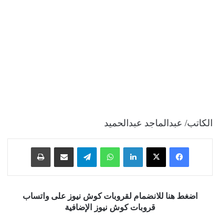
الكاتب/ عبدالماجد عبدالحميد
فيسبوك
‫X
لينكدإن
واتساب
تيلقرام
مشاركة عبر البريد
طباعة
اضغط هنا للانضمام لقروبات كوش نيوز على واتساب
قروبات كوش نيوز الإضافية