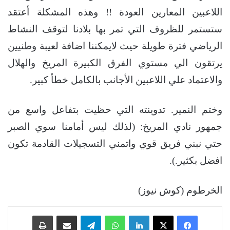
اللاعبين المعارين العودة !! وهذه المشكلة أعتقد
ستستمر للظروف التي تمر بها بلادنا لتوقف النشاط
الرياضي فترة طويلة حيث لايمكننا اضافة لعيبة وطنيين
يرتقون الي مستوي الفرق الكبيرة المريخ والهلال
والاعتماد علي اللاعبين الأجانب بالكامل خطأ كبير.
وختم النمير. تدوينته التي حظيت بتفاعل واسع من
جمهور نادي المريخ: (لذلك ليس أمامنا سوي الصبر
حتي نبني فريق قوي واتمني التسجيلات القادمة تكون
افضل بكثير.).
الخرطوم (كوش نيوز)
فيسبوك
‫X
لينكدإن
واتساب
تيلقرام
مشاركة عبر البريد
طباعة