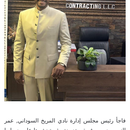
فاجأ رئيس مجلس إدارة نادي المريخ السوداني, عمر