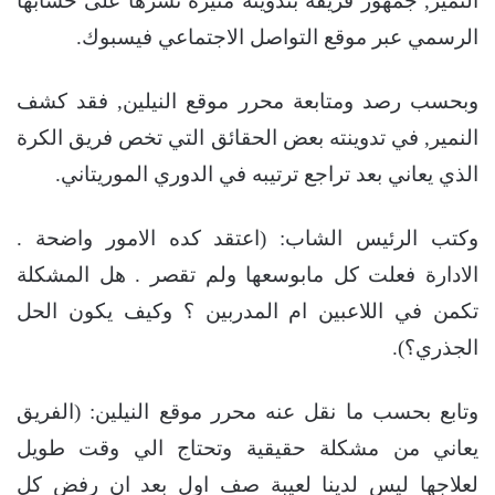
النمير, جمهور فريقه بتدوينة مثيرة نشرها على حسابها
الرسمي عبر موقع التواصل الاجتماعي فيسبوك.
وبحسب رصد ومتابعة محرر موقع النيلين, فقد كشف
النمير, في تدوينته بعض الحقائق التي تخص فريق الكرة
الذي يعاني بعد تراجع ترتيبه في الدوري الموريتاني.
وكتب الرئيس الشاب: (اعتقد كده الامور واضحة .
الادارة فعلت كل مابوسعها ولم تقصر . هل المشكلة
تكمن في اللاعبين ام المدربين ؟ وكيف يكون الحل
الجذري؟).
وتابع بحسب ما نقل عنه محرر موقع النيلين: (الفريق
يعاني من مشكلة حقيقية وتحتاج الي وقت طويل
لعلاجها ليس لدينا لعيبة صف اول بعد ان رفض كل