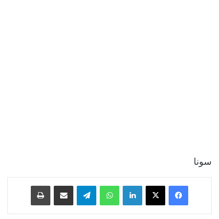
سونا
فيسبوك
‫X
لينكدإن
واتساب
تيلقرام
مشاركة عبر البريد
طباعة