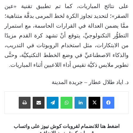
على نتائج المباريات، كما تم تطبيق تقنية «عين
الصقر»؛ لتحديد تجاوز الكرة لخط المرمى بدقَّة متناهية؛
ممَّا يضمن العدالة في القرارات الحاسمة، مع استمرار
التطوُّر التكنولوجيِّ، يتوقع أنْ تشهد كرة القدم مزيدًا
من الابتكارات، مثل استخدام الروبوتات في التدريب،
والذكاء الاصطناعيِّ في وضع الخطط التكتيكيَّة، وحتَّى
تطوير ملابس ذكيَّة تقيس أداء اللاعبين أثناء المباريات.
د. اياد طلال عطار – جريدة المدينة
فيسبوك
‫X
لينكدإن
واتساب
تيلقرام
مشاركة عبر البريد
طباعة
اضغط هنا للانضمام لقروبات كوش نيوز على واتساب