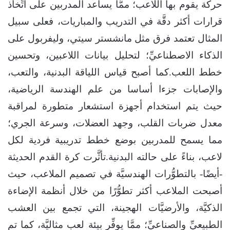
حركة يقوم بها اللاعب؛ ممَّا يساعد المدربين على اتِّخاذ
قرارات أكثر دقَّة في التدريب والمباريات، فعلى سبيل
المثال تعتمد فرق مثل مانشستر سيتي، وليفربول على
الذكاء الاصطناعيِّ؛ لتحليل بيانات اللاعبين، وتحسين
خطط اللعب.كما أصبح قياس اللياقة البدنية، والتعب،
والإصابات جزءا أساسا من علم الهندسة الرياضية،
حيث يتم استخدام أجهزة استشعار متطورة لمراقبة
معدل ضربات القلب، وجهد العضلات، وسرعة الجري؛
مما يسمح للمدربين بوضع خطط تدريبية فردية لكل
لاعب، بناءً على حالته البدنية.تأثَّرت كرة القدم الحديثة
-أيضًا- بالتطوُّرات الهندسيَّة في تصميم الملاعب، حيث
أصبحت الملاعب أكثر تطوُّرًا من خلال أنظمة الإضاءة
الذكيَّة، والأرضيَّات الهجينة، التي تجمع بين العشب
الطبيعيِّ والصناعيِّ؛ ممَّا يوفِّر بيئة لعب مثاليَّة، كما تم