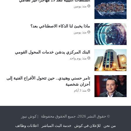
السلطات الليبية تنقذ 29 مهاجرًا غير نظامي
منذ يومين
ماذا يخبئ لنا الذكاء الاصطناعي بعد؟
منذ يومين
البنك المركزي يدشن خدمات المحول القومي
منذ يوم واحد
تامر حسني وهنيدي.. حين تتحول الأفراح الفنية إلى
أحزان شخصية
منذ 3 أيام
© حقوق النشر 2026، جميع الحقوق محفوظة | كوش نيوز
من نحن
للإعلان في كوش
خدمة البث المباشر
اعلانات وظائف