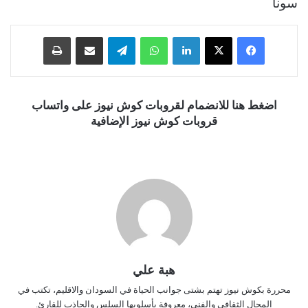
سونا
فيسبوك
‫X
لينكدإن
واتساب
تيلقرام
مشاركة عبر البريد
طباعة
اضغط هنا للانضمام لقروبات كوش نيوز على واتساب
قروبات كوش نيوز الإضافية
هبة علي
محررة بكوش نيوز تهتم بشتى جوانب الحياة في السودان والاقليم، تكتب في
المجال الثقافي والفني، معروفة بأسلوبها السلس والجاذب للقارئ.