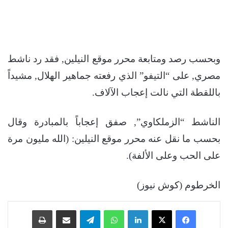
وبحسب رصد ومتابعة محرر موقع النيلين, فقد رد ناشط
مصري, على “التيفو” الذي رفعته جماهير الهلال, مشيداً
باللقطة التي نالت إعجاب الآلاف.
الناشط “الزملكاوي”, صفق إعجاباً بالمبادرة وقال
بحسب ما نقل عنه محرر موقع النيلين: (الله مليون مرة
على الحب وعلى الألفة).
الخرطوم (كوش نيوز)
فيسبوك
‫X
لينكدإن
واتساب
تيلقرام
مشاركة عبر البريد
طباعة