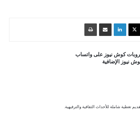
‫X
لينكدإن
مشاركة عبر البريد
طباعة
قروبات كوش نيوز على واتساب
ش نيوز الإضافية
قديم تغطية شاملة للأحداث الثقافية والترفيهية.