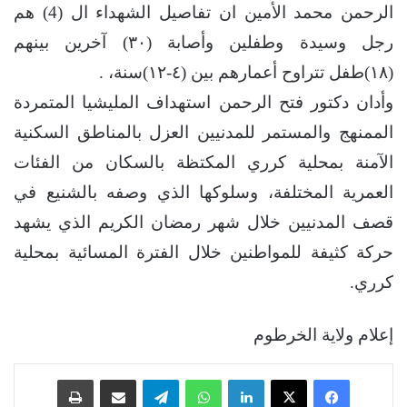
الرحمن محمد الأمين ان تفاصيل الشهداء ال (4) هم
رجل وسيدة وطفلين وأصابة (٣٠) آخرين بينهم
(١٨)طفل تتراوح أعمارهم بين (٤-١٢)سنة، .
وأدان دكتور فتح الرحمن استهداف المليشيا المتمردة
الممنهج والمستمر للمدنيين العزل بالمناطق السكنية
الآمنة بمحلية كرري المكتظة بالسكان من الفئات
العمرية المختلفة، وسلوكها الذي وصفه بالشنيع في
قصف المدنيين خلال شهر رمضان الكريم الذي يشهد
حركة كثيفة للمواطنين خلال الفترة المسائية بمحلية
كرري.
إعلام ولاية الخرطوم
فيسبوك
‫X
لينكدإن
واتساب
تيلقرام
مشاركة عبر البريد
طباعة