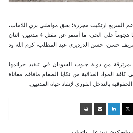
دعم السريع ارتكبت مجزرة؛ بحق مواطني بري اللاماب،
شرقي العاصمة الخرطوم. حيث شنت الميليشيا هجوماً على الحي، ما أسفر عن مقتل 4 مدنيين، اثنان
ريف حسن، حسن الدرديري عبد المطلب، كرم الله ود
بمرتزقة من دولة جنوب السودان في تنفيذ جرائمها
كافة المواد الغذائية من تكايا الطعام مافاقم معاناة
وقية بالتدخل الفوري لإنقاذ حياة المدنيين.
‫X
لينكدإن
مشاركة عبر البريد
طباعة
قروبات كوش نيوز على واتساب