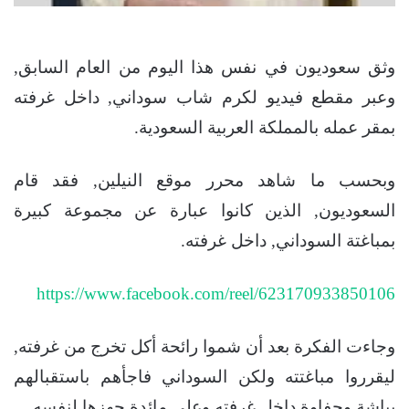
وثق سعوديون في نفس هذا اليوم من العام السابق,
وعبر مقطع فيديو لكرم شاب سوداني, داخل غرفته
بمقر عمله بالمملكة العربية السعودية.
وبحسب ما شاهد محرر موقع النيلين, فقد قام
السعوديون, الذين كانوا عبارة عن مجموعة كبيرة
بمباغتة السوداني, داخل غرفته.
https://www.facebook.com/reel/623170933850106
وجاءت الفكرة بعد أن شموا رائحة أكل تخرج من غرفته,
ليقرروا مباغتته ولكن السوداني فاجأهم باستقبالهم
بباشة وحفاوة داخل غرفته وعلى مائدة جهزها لنفسه.