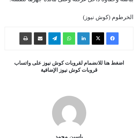
الخرطوم (كوش نيوز)
فيسبوك
‫X
لينكدإن
واتساب
تيلقرام
مشاركة عبر البريد
طباعة
اضغط هنا للانضمام لقروبات كوش نيوز على واتساب
قروبات كوش نيوز الإضافية
ياسين محمد