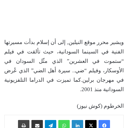
ويشير محرر موقع النيلين, إلى أن إسلام بدأت مسيرتها
الفنية في السينما السودانية، حيث تألقت في فيلم
“ستموت في العشرين” الذي مثّل السودان في
الأوسكار، وفيلم “ضي.. سيرة أهل الضي” الذي عُرض
في مهرجان برلين.كما تميزت في الدراما التلفزيونية
السودانية منذ 2001.
الخرطوم (كوش نيوز)
فيسبوك
‫X
لينكدإن
واتساب
تيلقرام
مشاركة عبر البريد
طباعة